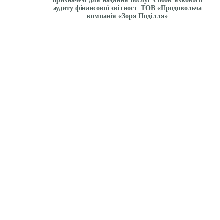
призначені для надання послуг з обов’язкового
аудиту фінансової звітності ТОВ «Продовольча
компанія «Зоря Поділля»